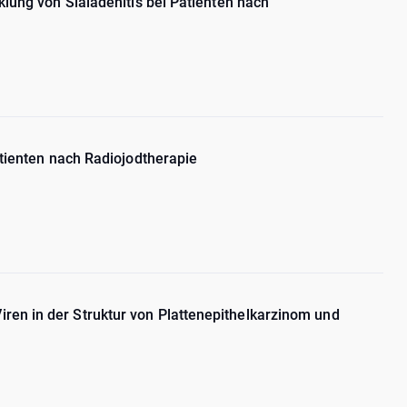
lung von Sialadenitis bei Patienten nach
atienten nach Radiojodtherapie
en in der Struktur von Plattenepithelkarzinom und