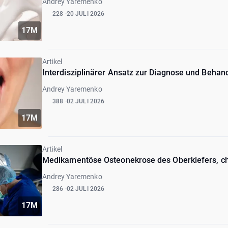
Andrey Yaremenko
228
20 JULI 2026
17M
Artikel
Interdisziplinärer Ansatz zur Diagnose und Beha
Andrey Yaremenko
388
02 JULI 2026
17M
Artikel
Medikamentöse Osteonekrose des Oberkiefers, chi
Andrey Yaremenko
286
02 JULI 2026
17M