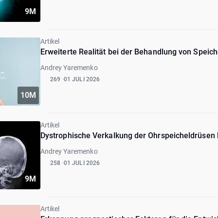
9M
Artikel
Erweiterte Realität bei der Behandlung von Speic
Andrey Yaremenko
269
01 JULI 2026
10M
Artikel
Dystrophische Verkalkung der Ohrspeicheldrüsen
Andrey Yaremenko
258
01 JULI 2026
9M
Artikel