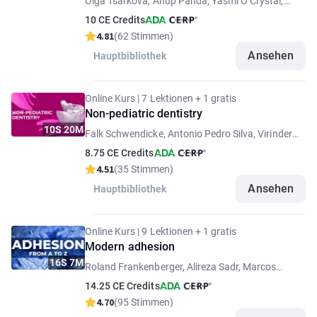
Olga Tsarkova, Anup Panda, Yasmi O Crystal,
Figen Seymen, Juan Fernando Yepes
10 CE Credits
4.81
(62 Stimmen)
Ansehen
Hauptbibliothek
Online Kurs | 7 Lektionen + 1 gratis
Non-pediatric dentistry
10S 20M
Falk Schwendicke, Antonio Pedro Silva, Virinder
Goyal, Katrin Bekes, Riad Bacho
8.75 CE Credits
4.51
(35 Stimmen)
Ansehen
Hauptbibliothek
Online Kurs | 9 Lektionen + 1 gratis
Modern adhesion
16S 7M
Roland Frankenberger, Alireza Sadr, Marcos
Barceleiro, Lorenzo Breschi, Alessandra Reis Silva
14.25 CE Credits
Loguercio
4.70
(95 Stimmen)