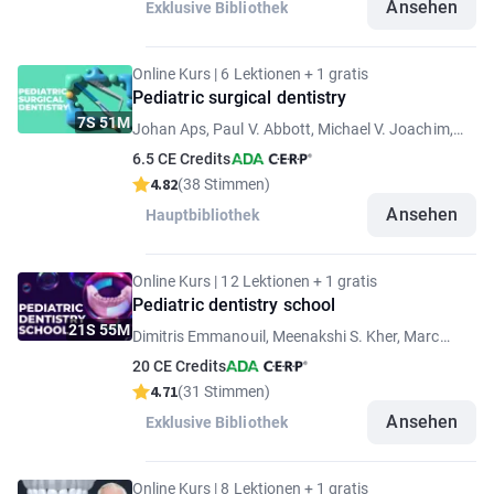
Ansehen
Exklusive Bibliothek
Online Kurs | 6 Lektionen + 1 gratis
Pediatric surgical dentistry
7S 51M
Johan Aps, Paul V. Abbott, Michael V. Joachim,
Ghassem Ansari
6.5 CE Credits
4.82
(38 Stimmen)
Ansehen
Hauptbibliothek
Online Kurs | 12 Lektionen + 1 gratis
Pediatric dentistry school
21S 55M
Dimitris Emmanouil, Meenakshi S. Kher, Marc
Semper, Prasad Krishnaji Musale, Juan D. Flores,
20 CE Credits
Soraya Coelho Leal
4.71
(31 Stimmen)
Ansehen
Exklusive Bibliothek
Online Kurs | 8 Lektionen + 1 gratis