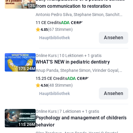
12S
from communication to restoration
Antonio Pedro Silva, Stephane Simon, Sanchit
Paul, Yasmi O Crystal, Rocio Lazo, Abhishek S.
11 CE Credits
Soni
4.85
(67 Stimmen)
Ansehen
Hauptbibliothek
Online Kurs | 10 Lektionen + 1 gratis
WHAT’S NEW in pediatric dentistry
17S 24M
Anup Panda, Stephane Simon, Virinder Goyal,
Ghassem Ansari, Sanchit Paul, Rocio Lazo, Juan
15.25 CE Credits
Fernando Yepes, Abhishek S. Soni
4.50
(48 Stimmen)
Ansehen
Hauptbibliothek
Online Kurs | 7 Lektionen + 1 gratis
Psychology and management of children's
11S 26M
behavior