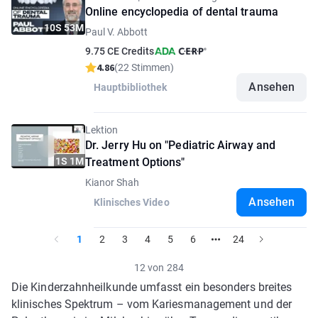
Online encyclopedia of dental trauma
10S 53M
Paul V. Abbott
9.75 CE Credits
4.86
(22 Stimmen)
Ansehen
Hauptbibliothek
Lektion
Dr. Jerry Hu on "Pediatric Airway and
1S 1M
Treatment Options"
Kianor Shah
Ansehen
Klinisches Video
1
2
3
4
5
6
24
12 von 284
Die Kinderzahnheilkunde umfasst ein besonders breites
klinisches Spektrum – vom Kariesmanagement und der