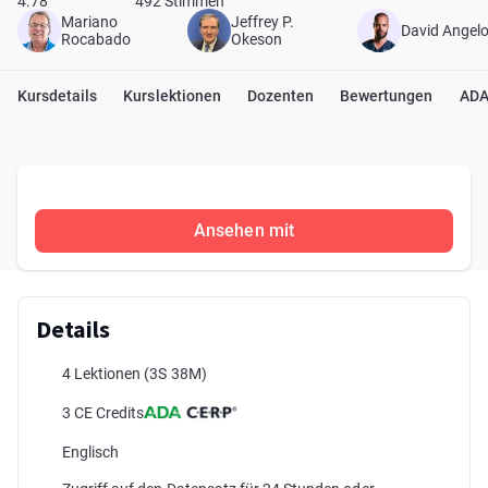
4.78
492 Stimmen
Mariano
Jeffrey P.
David Angel
Rocabado
Okeson
Kursdetails
Kurslektionen
Dozenten
Bewertungen
ADA
Ansehen mit
Details
4 Lektionen
(3S 38M)
3 CE Credits
Englisch