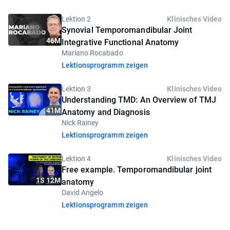
Lektion 2
Klinisches Video
Synovial Temporomandibular Joint
46M
Integrative Functional Anatomy
Mariano Rocabado
Lektionsprogramm zeigen
Lektion 3
Klinisches Video
Understanding TMD: An Overview of TMJ
41M
Anatomy and Diagnosis
Nick Rainey
Lektionsprogramm zeigen
Lektion 4
Klinisches Video
Free example. Temporomandibular joint
1S 12M
anatomy
David Angelo
Lektionsprogramm zeigen