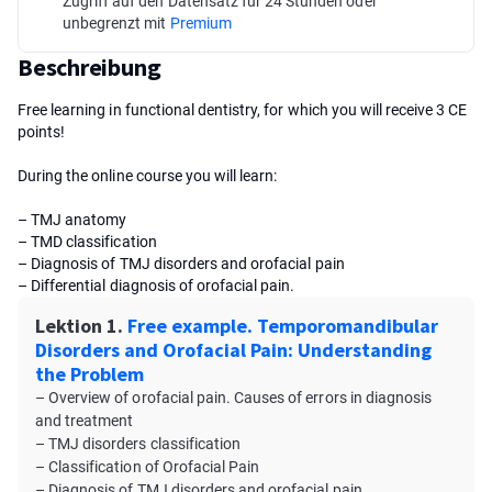
Zugriff auf den Datensatz für 24 Stunden oder
unbegrenzt mit
Premium
Beschreibung
Free learning in functional dentistry, for which you will receive 3 CE
points!
During the online course you will learn:
– TMJ anatomy
– TMD сlassification
– Diagnosis of TMJ disorders and orofacial pain
– Differential diagnosis of orofacial pain.
Lektion 1.
Free example. Temporomandibular
Disorders and Orofacial Pain: Understanding
the Problem
– Overview of orofacial pain. Causes of errors in diagnosis
and treatment
– TMJ disorders сlassification
– Classification of Orofacial Pain
– Diagnosis of TMJ disorders and orofacial pain