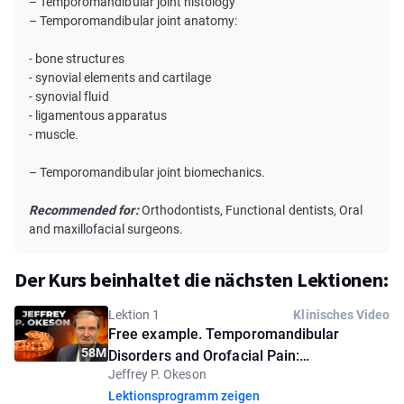
– Temporomandibular joint histology
– Temporomandibular joint anatomy:
- bone structures
- synovial elements and cartilage
- synovial fluid
- ligamentous apparatus
- muscle.
– Temporomandibular joint biomechanics.
Recommended for:
Orthodontists, Functional dentists, Oral
and maxillofacial surgeons.
Der Kurs beinhaltet die nächsten Lektionen:
Lektion 1
Klinisches Video
Free example. Temporomandibular
58M
Disorders and Orofacial Pain:
Jeffrey P. Okeson
Understanding the Problem
Lektionsprogramm zeigen