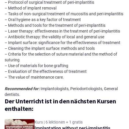
– Protocol of surgical treatment of peri-implantitis
– Method of implant removal
– Tasks of non-surgical treatment of mucositis and peri-implantitis
– Oral hygiene as a key factor of treatment
– Methods and tools for the treatment of peri-implantitis
– Laser therapy: effectiveness in the treatment of peri-implantitis
– Antibiotic therapy: the validity of local and general use
– Implant surface: significance for the effectiveness of treatment
– Cleaning the implant surface: methods and tools
– Criteria for the selection of suture material and the method of
suturing
– Use of materials for bone grafting
– Evaluation of the effectiveness of treatment
– The value of maintenance care.
Recommended for:
Implantologists, Periodontologists, General
dentists.
Der Unterricht ist in den nächsten Kursen
enthalten:
Kurs | 6 lektionen + 1 gratis
Implantation without peri-implantitis