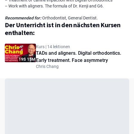
– Treatment of canine impaction with Digital Orthodontics
– Work with aligners. The formula of Dr. Kenji and G6.
Recommended for:
Orthodontist, General Dentist.
Der Unterricht ist in den nächsten Kursen
enthalten:
Kurs | 14 lektionen
TADs and aligners. Digital orthodontics.
19S 15M
Early treatment. Face asymmetry
Chris Chang