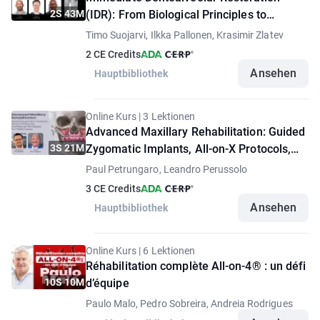
2S 43M
(IDR): From Biological Principles to
Predictable Clinical Outcomes
Timo Suojarvi, Ilkka Pallonen, Krasimir Zlatev
2 CE Credits
Ansehen
Hauptbibliothek
Online Kurs | 3 Lektionen
Advanced Maxillary Rehabilitation: Guided
3S 21M
Zygomatic Implants, All-on-X Protocols,
and Rescue Strategies for Failed Cases
Paul Petrungaro, Leandro Perussolo
3 CE Credits
Ansehen
Hauptbibliothek
Online Kurs | 6 Lektionen
Réhabilitation complète All-on-4® : un défi
10S 10M
d’équipe
Paulo Malo, Pedro Sobreira, Andreia Rodrigues