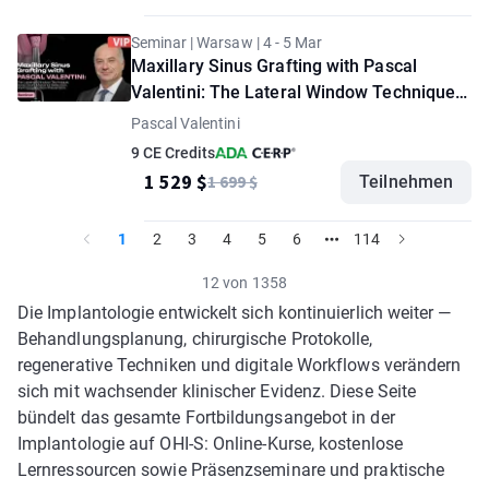
Seminar | Warsaw | 4 - 5 Mar
Maxillary Sinus Grafting with Pascal
Valentini: The Lateral Window Technique,
Bone Graft Material Selection, and
Pascal Valentini
Complication Prevention. Seminar +
9 CE Credits
Demonstration Master Class. "VIP" option
1 529 $
1 699 $
Teilnehmen
1
2
3
4
5
6
114
12 von 1358
Die Implantologie entwickelt sich kontinuierlich weiter —
Behandlungsplanung, chirurgische Protokolle,
regenerative Techniken und digitale Workflows verändern
sich mit wachsender klinischer Evidenz. Diese Seite
bündelt das gesamte Fortbildungsangebot in der
Implantologie auf OHI-S: Online-Kurse, kostenlose
Lernressourcen sowie Präsenzseminare und praktische