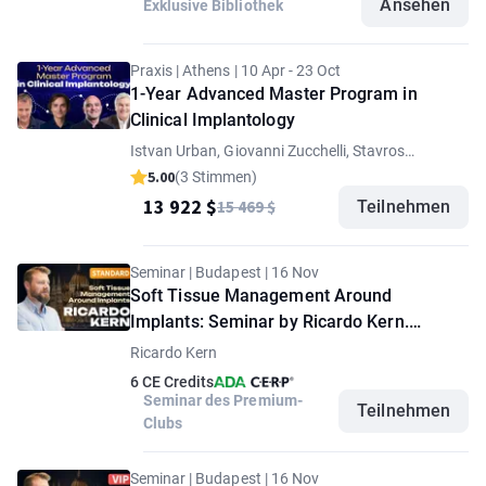
Ansehen
Exklusive Bibliothek
Praxis | Athens | 10 Apr - 23 Oct
1-Year Advanced Master Program in
Clinical Implantology
Istvan Urban, Giovanni Zucchelli, Stavros
Pelekanos, Paulo Malo
5.00
(3 Stimmen)
13 922 $
15 469 $
Teilnehmen
Seminar | Budapest | 16 Nov
Soft Tissue Management Around
Implants: Seminar by Ricardo Kern.
"Standard" option
Ricardo Kern
6 CE Credits
Seminar des Premium-
Teilnehmen
Clubs
Seminar | Budapest | 16 Nov