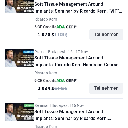
Soft Tissue Management Around
Implants: Seminar by Ricardo Kern. "VIP"
option
Ricardo Kern
6 CE Credits
1 070 $
1 189 $
Teilnehmen
Praxis | Budapest | 16 - 17 Nov
Soft Tissue Management Around
Implants. Ricardo Kern Hands-on Course
Ricardo Kern
9 CE Credits
2 034 $
2 141 $
Teilnehmen
Seminar | Budapest | 16 Nov
Soft Tissue Management Around
Implants: Seminar by Ricardo Kern.
"Comfort" option
Ricardo Kern