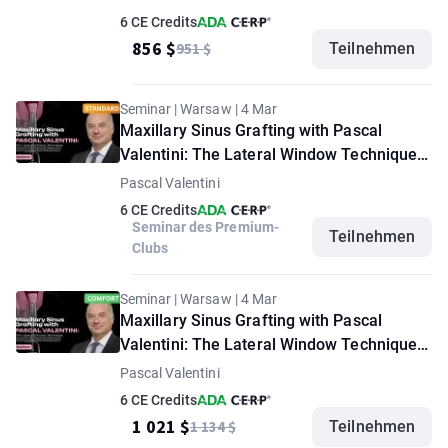
6 CE Credits
856 $
951 $
Teilnehmen
Seminar | Warsaw | 4 Mar
Maxillary Sinus Grafting with Pascal
Valentini: The Lateral Window Technique,
Bone Graft Material Selection, and
Pascal Valentini
Complication Prevention. Seminar.
6 CE Credits
"Standard" option
Seminar des Premium-
Teilnehmen
Clubs
Seminar | Warsaw | 4 Mar
Maxillary Sinus Grafting with Pascal
Valentini: The Lateral Window Technique,
Bone Graft Material Selection, and
Pascal Valentini
Complication Prevention. Seminar.
6 CE Credits
"Comfort" option
1 021 $
1 134 $
Teilnehmen