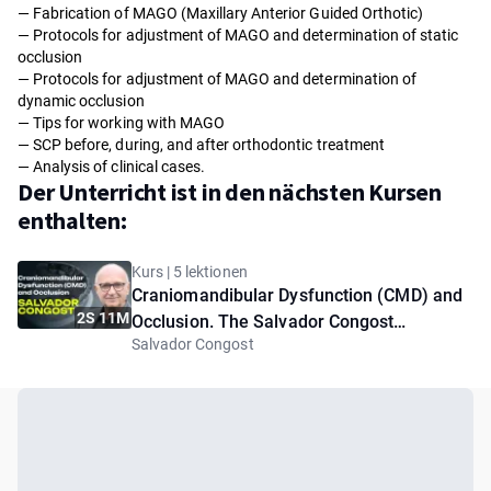
— Fabrication of MAGO (Maxillary Anterior Guided Orthotic)
— Protocols for adjustment of MAGO and determination of static
occlusion
— Protocols for adjustment of MAGO and determination of
dynamic occlusion
— Tips for working with MAGO
— SCP before, during, and after orthodontic treatment
— Analysis of clinical cases.
Der Unterricht ist in den nächsten Kursen
enthalten:
Kurs | 5 lektionen
Craniomandibular Dysfunction (CMD) and
2S 11M
Occlusion. The Salvador Congost
Salvador Congost
Protocols