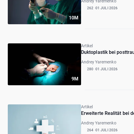
Andrey Yaremenko
262
01 JULI 2026
10M
Artikel
Duktoplastik bei posttr
Andrey Yaremenko
280
01 JULI 2026
9M
Artikel
Erweiterte Realität bei
Andrey Yaremenko
264
01 JULI 2026