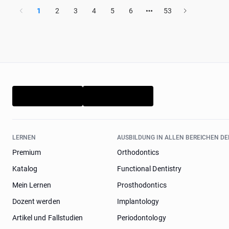
1
2
3
4
5
6
53
LERNEN
AUSBILDUNG IN ALLEN BEREICHEN D
Premium
Orthodontics
Katalog
Functional Dentistry
Mein Lernen
Prosthodontics
Dozent werden
Implantology
Artikel und Fallstudien
Periodontology