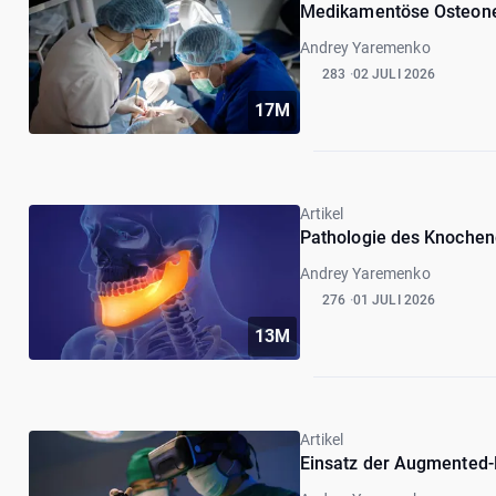
Medikamentöse Osteonekr
Andrey Yaremenko
283
02 JULI 2026
17M
Artikel
Pathologie des Knocheng
Andrey Yaremenko
276
01 JULI 2026
13M
Artikel
Einsatz der Augmented-Re