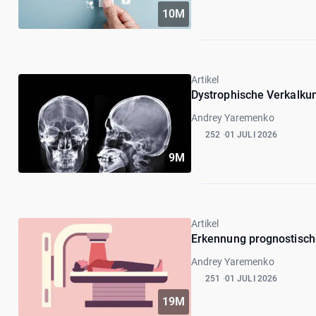
10M
Artikel
Dystrophische Verkalku
Andrey Yaremenko
252
01 JULI 2026
9M
Artikel
Erkennung prognostische
Andrey Yaremenko
251
01 JULI 2026
19M