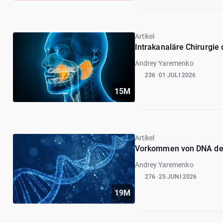
Artikel
Intrakanaläre Chirurgie
Andrey Yaremenko
236
01 JULI 2026
15M
Artikel
Vorkommen von DNA der 
Andrey Yaremenko
276
25 JUNI 2026
19M