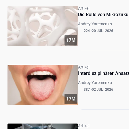
Artikel
Die Rolle von Mikrozir
Andrey Yaremenko
224
20 JULI 2026
17M
Artikel
Interdisziplinärer Ansa
Andrey Yaremenko
387
02 JULI 2026
17M
Artikel