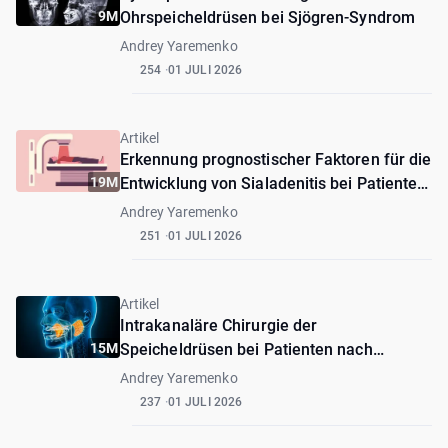
9M
Ohrspeicheldrüsen bei Sjögren-Syndrom
Andrey Yaremenko
254
01 JULI 2026
Artikel
Erkennung prognostischer Faktoren für die
19M
Entwicklung von Sialadenitis bei Patienten
nach Radiojodtherapie
Andrey Yaremenko
251
01 JULI 2026
Artikel
Intrakanaläre Chirurgie der
15M
Speicheldrüsen bei Patienten nach
Radiojodtherapie
Andrey Yaremenko
237
01 JULI 2026