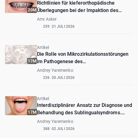
Richtlinien für kieferorthopädische
20M
Überlegungen bei der Impaktion des
oberen zentralen Schneidezahns mit
Amr Asker
Dilaceration
259
21 JULI 2026
Artikel
Die Rolle von Mikrozirkulationsstörungen
17M
im Pathogenese des
bisphosphonatassoziierten Osteonekrose
Andrey Yaremenko
226
20 JULI 2026
Artikel
Interdisziplinärer Ansatz zur Diagnose und
17M
Behandlung des Sublingualsyndroms.
Erste Erfahrungen
Andrey Yaremenko
388
02 JULI 2026