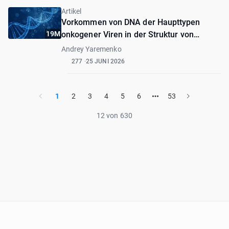
Artikel
Vorkommen von DNA der Haupttypen
19M
onkogener Viren in der Struktur von
Plattenepithelkarzinom und normaler
Andrey Yaremenko
Schleimhaut der Mundhöhle
277
25 JUNI 2026
1
2
3
4
5
6
53
12 von 630