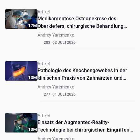
Artikel
Medikamentöse Osteonekrose des
17M
Oberkiefers, chirurgische Behandlung
(klinischer Fall)
Andrey Yaremenko
283
02 JULI 2026
Artikel
Pathologie des Knochengewebes in der
13M
klinischen Praxis von Zahnärzten und
Kiefer- und Gesichtschirurgen
Andrey Yaremenko
277
01 JULI 2026
Artikel
Einsatz der Augmented-Reality-
10M
Technologie bei chirurgischen Eingriffen
am Oberkiefer. Klinischer Fall
Andrey Yaremenko