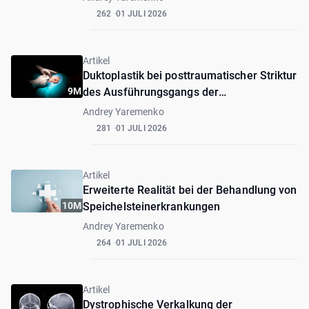
262
01 JULI 2026
Artikel
Duktoplastik bei posttraumatischer Striktur
9M
des Ausführungsgangs der
Ohrspeicheldrüse
Andrey Yaremenko
281
01 JULI 2026
Artikel
Erweiterte Realität bei der Behandlung von
10M
Speichelsteinerkrankungen
Andrey Yaremenko
264
01 JULI 2026
Artikel
Dystrophische Verkalkung der